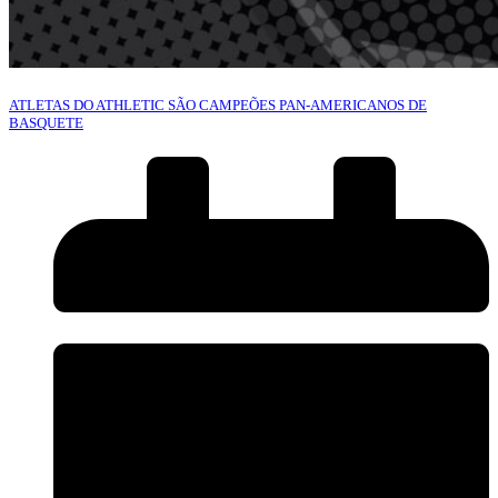
ATLETAS DO ATHLETIC SÃO CAMPEÕES PAN-AMERICANOS DE
BASQUETE