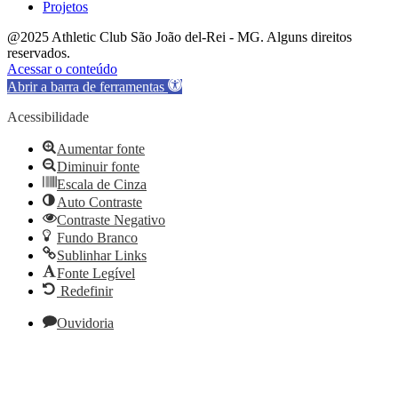
Projetos
@2025 Athletic Club São João del-Rei - MG. Alguns direitos
reservados.
Acessar o conteúdo
Abrir a barra de ferramentas
Acessibilidade
Aumentar fonte
Diminuir fonte
Escala de Cinza
Auto Contraste
Contraste Negativo
Fundo Branco
Sublinhar Links
Fonte Legível
Redefinir
Ouvidoria