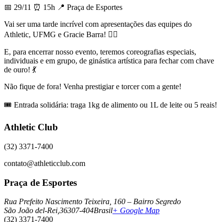
📅 29/11 ⏰ 15h 📍 Praça de Esportes
Vai ser uma tarde incrível com apresentações das equipes do
Athletic, UFMG e Gracie Barra! 🤸‍♀️
E, para encerrar nosso evento, teremos coreografias especiais,
individuais e em grupo, de ginástica artística para fechar com chave
de ouro! 💃
Não fique de fora! Venha prestigiar e torcer com a gente!
🎟️ Entrada solidária: traga 1kg de alimento ou 1L de leite ou 5 reais!
Athletic Club
(32) 3371-7400
contato@athleticclub.com
Praça de Esportes
Rua Prefeito Nascimento Teixeira, 160 – Bairro Segredo
São João del-Rei
,
36307-404
Brasil
+ Google Map
(32) 3371-7400