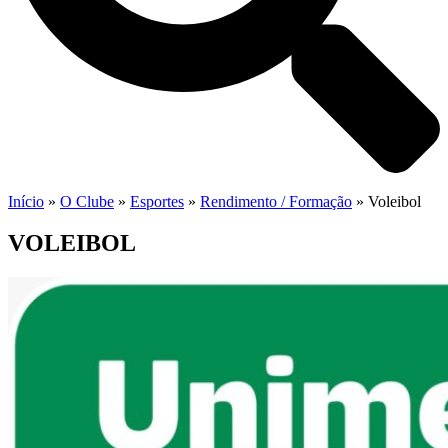
Início
»
O Clube
»
Esportes
»
Rendimento / Formação
»
Voleibol
VOLEIBOL