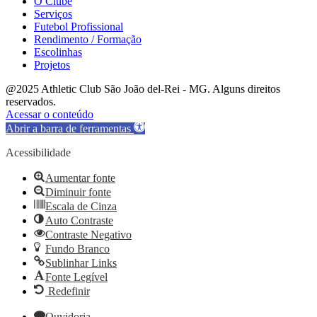
O Clube
Serviços
Futebol Profissional
Rendimento / Formação
Escolinhas
Projetos
@2025 Athletic Club São João del-Rei - MG. Alguns direitos
reservados.
Acessar o conteúdo
Abrir a barra de ferramentas
Acessibilidade
Aumentar fonte
Diminuir fonte
Escala de Cinza
Auto Contraste
Contraste Negativo
Fundo Branco
Sublinhar Links
Fonte Legível
Redefinir
Ouvidoria