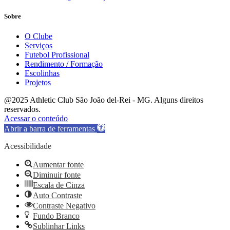
Sobre
O Clube
Serviços
Futebol Profissional
Rendimento / Formação
Escolinhas
Projetos
@2025 Athletic Club São João del-Rei - MG. Alguns direitos
reservados.
Acessar o conteúdo
Abrir a barra de ferramentas
Acessibilidade
Aumentar fonte
Diminuir fonte
Escala de Cinza
Auto Contraste
Contraste Negativo
Fundo Branco
Sublinhar Links