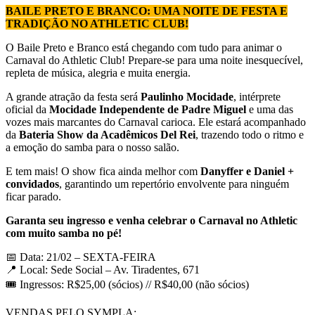
BAILE PRETO E BRANCO: UMA NOITE DE FESTA E
TRADIÇÃO NO ATHLETIC CLUB!
O Baile Preto e Branco está chegando com tudo para animar o
Carnaval do Athletic Club! Prepare-se para uma noite inesquecível,
repleta de música, alegria e muita energia.
A grande atração da festa será
Paulinho Mocidade
, intérprete
oficial da
Mocidade Independente de Padre Miguel
e uma das
vozes mais marcantes do Carnaval carioca. Ele estará acompanhado
da
Bateria Show da Acadêmicos Del Rei
, trazendo todo o ritmo e
a emoção do samba para o nosso salão.
E tem mais! O show fica ainda melhor com
Danyffer e Daniel +
convidados
, garantindo um repertório envolvente para ninguém
ficar parado.
Garanta seu ingresso e venha celebrar o Carnaval no Athletic
com muito samba no pé!
📅 Data: 21/02 – SEXTA-FEIRA
📍 Local: Sede Social – Av. Tiradentes, 671
🎟️ Ingressos: R$25,00 (sócios) // R$40,00 (não sócios)
VENDAS PELO SYMPLA: